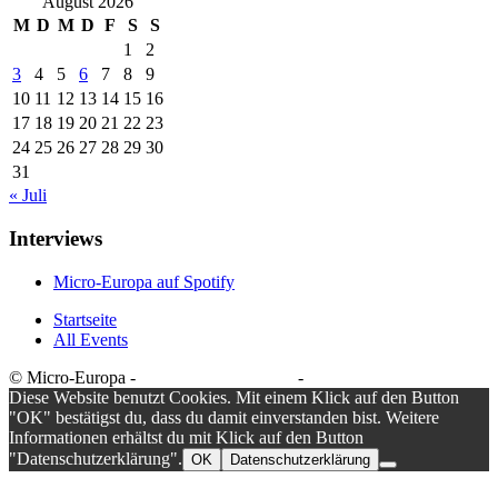
August 2026
M
D
M
D
F
S
S
1
2
3
4
5
6
7
8
9
10
11
12
13
14
15
16
17
18
19
20
21
22
23
24
25
26
27
28
29
30
31
« Juli
Interviews
Micro-Europa auf Spotify
Startseite
All Events
© Micro-Europa -
Datenschutzerklärung
-
Impressum
Diese Website benutzt Cookies. Mit einem Klick auf den Button
"OK" bestätigst du, dass du damit einverstanden bist. Weitere
Informationen erhältst du mit Klick auf den Button
"Datenschutzerklärung".
OK
Datenschutzerklärung