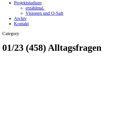
Projektstudium
erzählmal.
Visionen und O-Saft
Archiv
Kontakt
Category
01/23 (458) Alltagsfragen