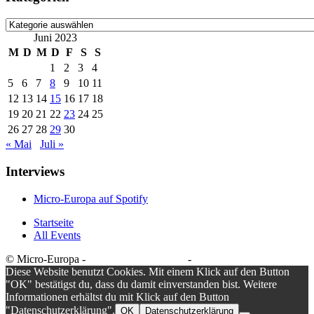
Kategorien
Juni 2023
M
D
M
D
F
S
S
1
2
3
4
5
6
7
8
9
10
11
12
13
14
15
16
17
18
19
20
21
22
23
24
25
26
27
28
29
30
« Mai
Juli »
Interviews
Micro-Europa auf Spotify
Startseite
All Events
© Micro-Europa -
Datenschutzerklärung
-
Impressum
Diese Website benutzt Cookies. Mit einem Klick auf den Button
"OK" bestätigst du, dass du damit einverstanden bist. Weitere
Informationen erhältst du mit Klick auf den Button
"Datenschutzerklärung".
OK
Datenschutzerklärung