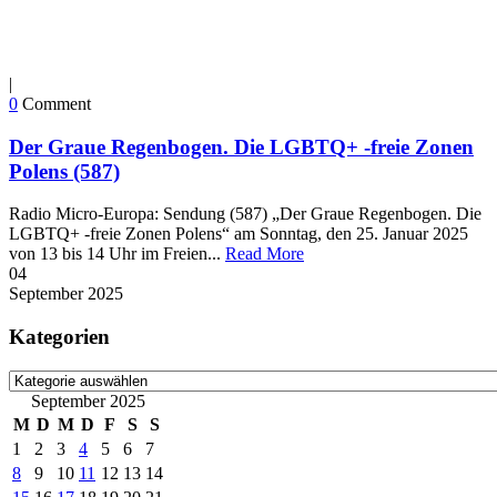
|
0
Comment
Der Graue Regenbogen. Die LGBTQ+ -freie Zonen
Polens (587)
Radio Micro-Europa: Sendung (587) „Der Graue Regenbogen. Die
LGBTQ+ -freie Zonen Polens“ am Sonntag, den 25. Januar 2025
von 13 bis 14 Uhr im Freien...
Read More
04
September
2025
Kategorien
Kategorien
September 2025
M
D
M
D
F
S
S
1
2
3
4
5
6
7
8
9
10
11
12
13
14