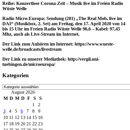
Reihe: Konzertlose Corona-Zeit – Musik live im Freien Radio
Wüste Welle
Radio Micro-Europa: Sendung (281) „
The Real Mob
, live im
DAI“ (Musikbox, 2. Set) am Freitag, den 17. April 2020 von 14
bis 15 Uhr im Freien Radio Wüste Welle 96,6 – Kabel: 97,45
Mhz, auch als Live-Stream im Internet.
Der Link zum Anhören im Internet: https://www.wueste-
welle.de/broadcasts/livestream
Der Link zu unserer Mediathek: http://vergil.uni-
tuebingen.de/microeuropa/
Kategorien
Kategorien
August 2026
M
D
M
D
F
S
S
1
2
3
4
5
6
7
8
9
10
11
12
13
14
15
16
17
18
19
20
21
22
23