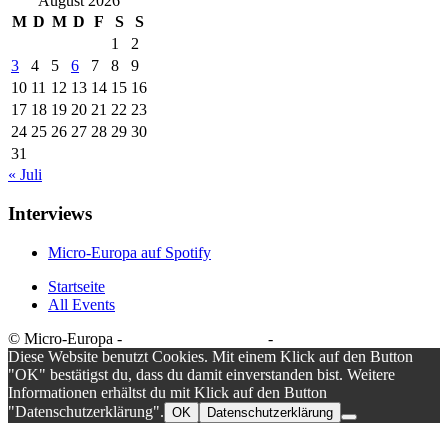
August 2026
M
D
M
D
F
S
S
1
2
3
4
5
6
7
8
9
10
11
12
13
14
15
16
17
18
19
20
21
22
23
24
25
26
27
28
29
30
31
« Juli
Interviews
Micro-Europa auf Spotify
Startseite
All Events
© Micro-Europa -
Datenschutzerklärung
-
Impressum
Diese Website benutzt Cookies. Mit einem Klick auf den Button
"OK" bestätigst du, dass du damit einverstanden bist. Weitere
Informationen erhältst du mit Klick auf den Button
"Datenschutzerklärung".
OK
Datenschutzerklärung