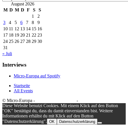
August 2026
M
D
M
D
F
S
S
1
2
3
4
5
6
7
8
9
10
11
12
13
14
15
16
17
18
19
20
21
22
23
24
25
26
27
28
29
30
31
« Juli
Interviews
Micro-Europa auf Spotify
Startseite
All Events
© Micro-Europa -
Datenschutzerklärung
-
Impressum
Diese Website benutzt Cookies. Mit einem Klick auf den Button
"OK" bestätigst du, dass du damit einverstanden bist. Weitere
Informationen erhältst du mit Klick auf den Button
"Datenschutzerklärung".
OK
Datenschutzerklärung