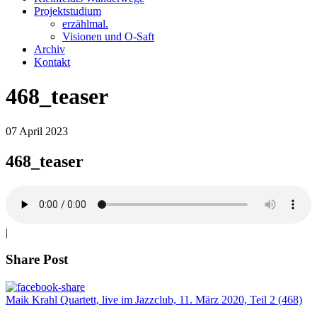
Projektstudium
erzählmal.
Visionen und O-Saft
Archiv
Kontakt
468_teaser
07
April
2023
468_teaser
|
Share Post
Maik Krahl Quartett, live im Jazzclub, 11. März 2020, Teil 2 (468)