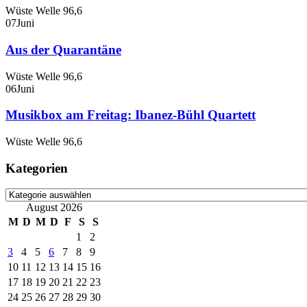
Wüste Welle 96,6
07
Juni
Aus der Quarantäne
Wüste Welle 96,6
06
Juni
Musikbox am Freitag: Ibanez-Bühl Quartett
Wüste Welle 96,6
Kategorien
Kategorien
August 2026
M
D
M
D
F
S
S
1
2
3
4
5
6
7
8
9
10
11
12
13
14
15
16
17
18
19
20
21
22
23
24
25
26
27
28
29
30