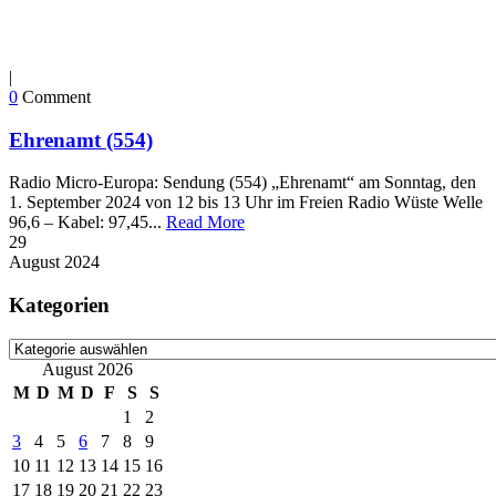
|
0
Comment
Ehrenamt (554)
Radio Micro-Europa: Sendung (554) „Ehrenamt“ am Sonntag, den
1. September 2024 von 12 bis 13 Uhr im Freien Radio Wüste Welle
96,6 – Kabel: 97,45...
Read More
29
August
2024
Kategorien
Kategorien
August 2026
M
D
M
D
F
S
S
1
2
3
4
5
6
7
8
9
10
11
12
13
14
15
16
17
18
19
20
21
22
23