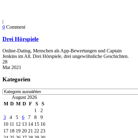
|
0
Comment
Drei Hörspiele
Online-Dating, Menschen als App-Bewertungen und Captain
Jenkins im All. Drei Hörspiele, drei ungewöhnliche Geschichten.
28
Mai
2021
Kategorien
Kategorien
August 2026
M
D
M
D
F
S
S
1
2
3
4
5
6
7
8
9
10
11
12
13
14
15
16
17
18
19
20
21
22
23
24
25
26
27
28
29
30