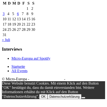
M
D
M
D
F
S
S
1
2
3
4
5
6
7
8
9
10
11
12
13
14
15
16
17
18
19
20
21
22
23
24
25
26
27
28
29
30
31
« Juli
Interviews
Micro-Europa auf Spotify
Startseite
All Events
© Micro-Europa -
Datenschutzerklärung
-
Impressum
Diese Website benutzt Cookies. Mit einem Klick auf den Button
"OK" bestätigst du, dass du damit einverstanden bist. Weitere
Informationen erhältst du mit Klick auf den Button
"Datenschutzerklärung".
OK
Datenschutzerklärung