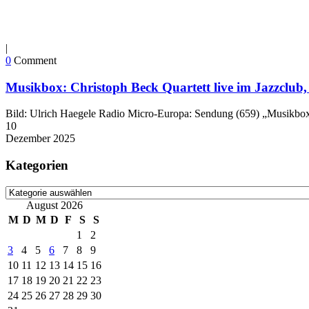
|
0
Comment
Musikbox: Christoph Beck Quartett live im Jazzclub, 
Bild: Ulrich Haegele Radio Micro-Europa: Sendung (659) „Musikbox: 
10
Dezember
2025
Kategorien
Kategorien
August 2026
M
D
M
D
F
S
S
1
2
3
4
5
6
7
8
9
10
11
12
13
14
15
16
17
18
19
20
21
22
23
24
25
26
27
28
29
30