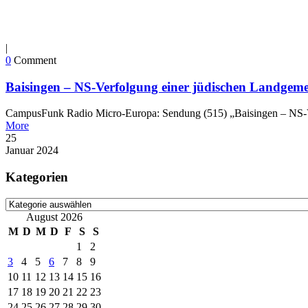
|
0
Comment
Baisingen – NS-Verfolgung einer jüdischen Landgeme
CampusFunk Radio Micro-Europa: Sendung (515) „Baisingen – NS-Ver
More
25
Januar
2024
Kategorien
Kategorien
August 2026
M
D
M
D
F
S
S
1
2
3
4
5
6
7
8
9
10
11
12
13
14
15
16
17
18
19
20
21
22
23
24
25
26
27
28
29
30