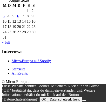
August 2026
M
D
M
D
F
S
S
1
2
3
4
5
6
7
8
9
10
11
12
13
14
15
16
17
18
19
20
21
22
23
24
25
26
27
28
29
30
31
« Juli
Interviews
Micro-Europa auf Spotify
Startseite
All Events
© Micro-Europa -
Datenschutzerklärung
-
Impressum
Diese Website benutzt Cookies. Mit einem Klick auf den Button
"OK" bestätigst du, dass du damit einverstanden bist. Weitere
Informationen erhältst du mit Klick auf den Button
"Datenschutzerklärung".
OK
Datenschutzerklärung