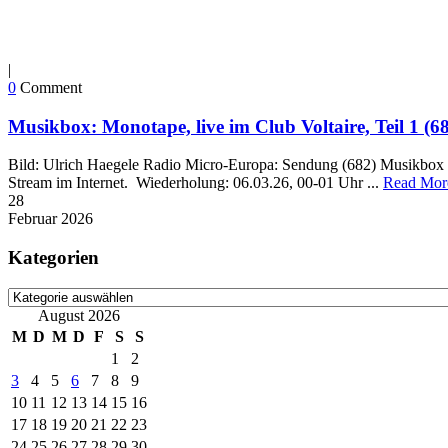
|
0
Comment
Musikbox: Monotape, live im Club Voltaire, Teil 1 (6
Bild: Ulrich Haegele Radio Micro-Europa: Sendung (682) Musikbox „
Stream im Internet. Wiederholung: 06.03.26, 00-01 Uhr ...
Read Mor
28
Februar
2026
Kategorien
Kategorien
August 2026
M
D
M
D
F
S
S
1
2
3
4
5
6
7
8
9
10
11
12
13
14
15
16
17
18
19
20
21
22
23
24
25
26
27
28
29
30