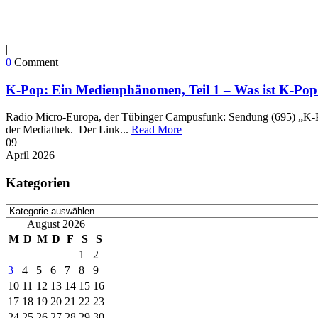
|
0
Comment
K-Pop: Ein Medienphänomen, Teil 1 – Was ist K-Pop
Radio Micro-Europa, der Tübinger Campusfunk: Sendung (695) „K-Po
der Mediathek. Der Link...
Read More
09
April
2026
Kategorien
Kategorien
August 2026
M
D
M
D
F
S
S
1
2
3
4
5
6
7
8
9
10
11
12
13
14
15
16
17
18
19
20
21
22
23
24
25
26
27
28
29
30