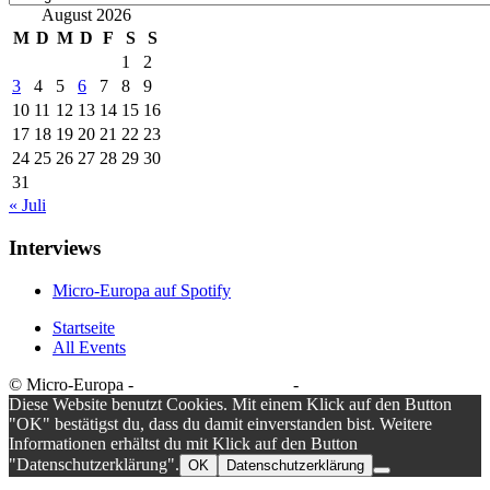
August 2026
M
D
M
D
F
S
S
1
2
3
4
5
6
7
8
9
10
11
12
13
14
15
16
17
18
19
20
21
22
23
24
25
26
27
28
29
30
31
« Juli
Interviews
Micro-Europa auf Spotify
Startseite
All Events
© Micro-Europa -
Datenschutzerklärung
-
Impressum
Diese Website benutzt Cookies. Mit einem Klick auf den Button
"OK" bestätigst du, dass du damit einverstanden bist. Weitere
Informationen erhältst du mit Klick auf den Button
"Datenschutzerklärung".
OK
Datenschutzerklärung