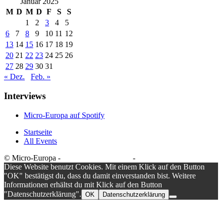
Januar 2025
M
D
M
D
F
S
S
1
2
3
4
5
6
7
8
9
10
11
12
13
14
15
16
17
18
19
20
21
22
23
24
25
26
27
28
29
30
31
« Dez.
Feb. »
Interviews
Micro-Europa auf Spotify
Startseite
All Events
© Micro-Europa -
Datenschutzerklärung
-
Impressum
Diese Website benutzt Cookies. Mit einem Klick auf den Button
"OK" bestätigst du, dass du damit einverstanden bist. Weitere
Informationen erhältst du mit Klick auf den Button
"Datenschutzerklärung".
OK
Datenschutzerklärung