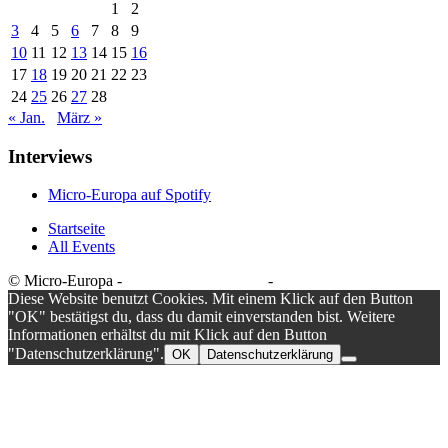
1
2
3
4
5
6
7
8
9
10
11
12
13
14
15
16
17
18
19
20
21
22
23
24
25
26
27
28
« Jan.
März »
Interviews
Micro-Europa auf Spotify
Startseite
All Events
© Micro-Europa -
Datenschutzerklärung
-
Impressum
Diese Website benutzt Cookies. Mit einem Klick auf den Button
"OK" bestätigst du, dass du damit einverstanden bist. Weitere
Informationen erhältst du mit Klick auf den Button
"Datenschutzerklärung".
OK
Datenschutzerklärung