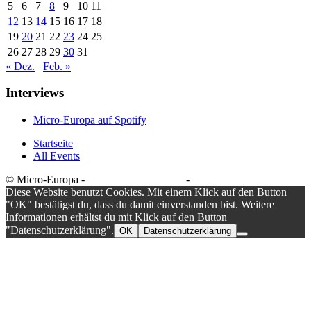
5
6
7
8
9
10
11
12
13
14
15
16
17
18
19
20
21
22
23
24
25
26
27
28
29
30
31
« Dez.
Feb. »
Interviews
Micro-Europa auf Spotify
Startseite
All Events
© Micro-Europa -
Datenschutzerklärung
-
Impressum
Diese Website benutzt Cookies. Mit einem Klick auf den Button
"OK" bestätigst du, dass du damit einverstanden bist. Weitere
Informationen erhältst du mit Klick auf den Button
"Datenschutzerklärung".
OK
Datenschutzerklärung