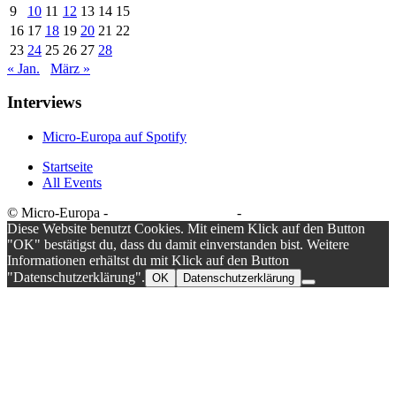
9
10
11
12
13
14
15
16
17
18
19
20
21
22
23
24
25
26
27
28
« Jan.
März »
Interviews
Micro-Europa auf Spotify
Startseite
All Events
© Micro-Europa -
Datenschutzerklärung
-
Impressum
Diese Website benutzt Cookies. Mit einem Klick auf den Button
"OK" bestätigst du, dass du damit einverstanden bist. Weitere
Informationen erhältst du mit Klick auf den Button
"Datenschutzerklärung".
OK
Datenschutzerklärung