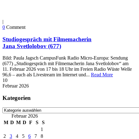
|
0
Comment
Studiogespräch mit Filmemacherin
Jana Svetlolobov (677)
Bild: Paula Jagsch CampusFunk Radio Micro-Europa: Sendung
(677) „Studiogespräch mit Filmemacherin Jana Svetlolobov“ am
11. Februar 2026 von 17 bis 18 Uhr im Freien Radio Wüste Welle
96,6 – auch als Livestream im Internet und...
Read More
10
Februar
2026
Kategorien
Kategorien
Februar 2026
M
D
M
D
F
S
S
1
2
3
4
5
6
7
8