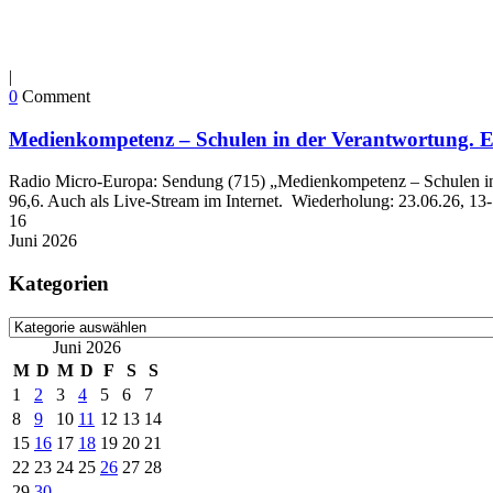
|
0
Comment
Medienkompetenz – Schulen in der Verantwortung. 
Radio Micro-Europa: Sendung (715) „Medienkompetenz – Schulen in
96,6. Auch als Live-Stream im Internet. Wiederholung: 23.06.26, 13
16
Juni
2026
Kategorien
Kategorien
Juni 2026
M
D
M
D
F
S
S
1
2
3
4
5
6
7
8
9
10
11
12
13
14
15
16
17
18
19
20
21
22
23
24
25
26
27
28
29
30