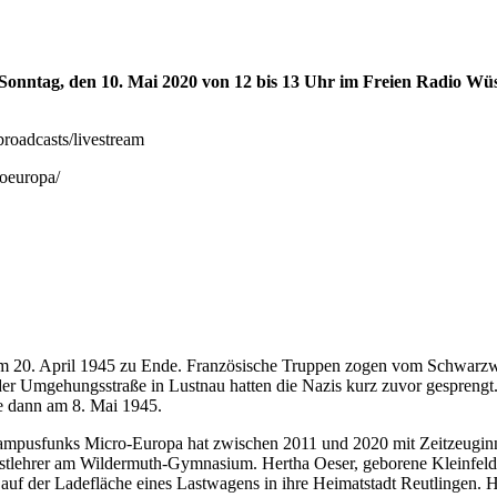
nntag, den 10. Mai 2020 von 12 bis 13 Uhr im Freien Radio Wüst
roadcasts/livestream
roeuropa/
zum 20. April 1945 zu Ende. Französische Truppen zogen vom Schwar
er Umgehungsstraße in Lustnau hatten die Nazis kurz zuvor gesprengt
e dann am 8. Mai 1945.
Campusfunks Micro-Europa hat zwischen 2011 und 2020 mit Zeitzeugin
stlehrer am Wildermuth-Gymnasium. Hertha Oeser, geborene Kleinfeldt, 
auf der Ladefläche eines Lastwagens in ihre Heimatstadt Reutlingen. He