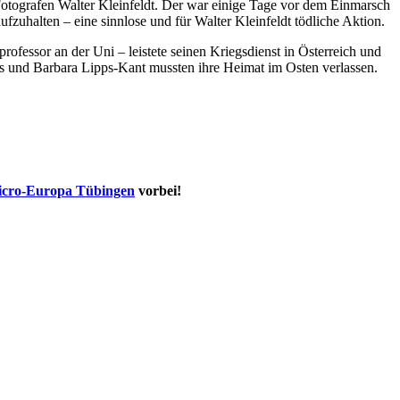
 Fotografen Walter Kleinfeldt. Der war einige Tage vor dem Einmarsch
uhalten – eine sinnlose und für Walter Kleinfeldt tödliche Aktion.
fessor an der Uni – leistete seinen Kriegsdienst in Österreich und
us und Barbara Lipps-Kant mussten ihre Heimat im Osten verlassen.
cro-Europa Tübingen
vorbei!