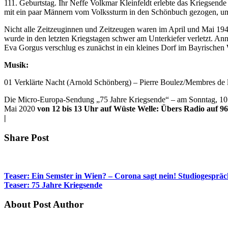
111. Geburtstag. Ihr Neffe Volkmar Kleinfeldt erlebte das Kriegsende
mit ein paar Männern vom Volkssturm in den Schönbuch gezogen, um a
Nicht alle Zeitzeuginnen und Zeitzeugen waren im April und Mai 1945
wurde in den letzten Kriegstagen schwer am Unterkiefer verletzt. An
Eva Gorgus verschlug es zunächst in ein kleines Dorf im Bayrischen
Musik:
01 Verklärte Nacht (Arnold Schönberg) – Pierre Boulez/Membres de 
Die Micro-Europa-Sendung „75 Jahre Kriegsende“ – am Sonntag, 10
Mai 2020
von 12 bis 13 Uhr auf Wüste Welle: Übers Radio auf 9
|
Share Post
Teaser: Ein Semster in Wien? – Corona sagt nein! Studiogesprä
Teaser: 75 Jahre Kriegsende
About Post Author