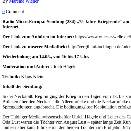
By
Mareike Wiener
|
0
Comment
Radio Micro-Europa: Sendung (284) „75 Jahre Kriegsende“ am So
Internet.
Der Link zum Anhören im Internet:
https://www.wueste-welle.de/b
Der Link zu unserer Mediathek:
http://vergil.uni-tuebingen.de/mic
Wiederholung am 14.05., von 16 his 17 Uhr.
Moderation und Autor:
Ulrich Hägele
Technik:
Klaus Klein
Inhalt der Sendung:
In der Neckaralb-Region ging der Krieg in den Tagen vom 18. bis 
Brücken über den Neckar – die Alleenbrücke und die Neckarbrücke d
Sprengladungen angebracht. Die bedingungslose Kapitulation erfolgt
Der Tübinger Medienwissenschaftler Ulrich Hägele und Leiter des 
Oda Lust waren die Töchter von August Lust – später lange Zeit Kun
immer näher kam, fuhr sie mit den beiden Töchtern im Frühjahr 1945 