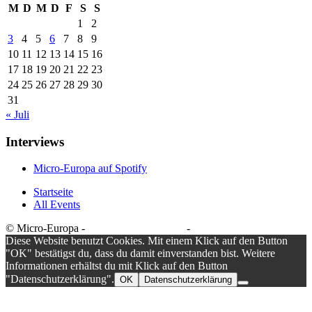
M
D
M
D
F
S
S
1
2
3
4
5
6
7
8
9
10
11
12
13
14
15
16
17
18
19
20
21
22
23
24
25
26
27
28
29
30
31
« Juli
Interviews
Micro-Europa auf Spotify
Startseite
All Events
© Micro-Europa -
Datenschutzerklärung
-
Impressum
Diese Website benutzt Cookies. Mit einem Klick auf den Button
"OK" bestätigst du, dass du damit einverstanden bist. Weitere
Informationen erhältst du mit Klick auf den Button
"Datenschutzerklärung".
OK
Datenschutzerklärung