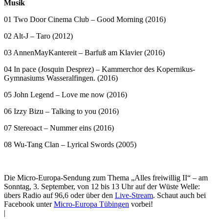
Musik
01 Two Door Cinema Club – Good Morning (2016)
02 Alt-J – Taro (2012)
03 AnnenMayKantereit – Barfuß am Klavier (2016)
04 In pace (
Josquin Desprez) – ­Kammerchor des Kopernikus-
Gymnasiums Wasseralfingen. (2016)
05 John Legend – Love me now (2016)
06
Izzy Bizu – Talking to you (2016)
07
Stereoact – Nummer eins (2016)
08
Wu-Tang Clan – Lyrical Swords (2005)
Die Micro-Europa-Sendung zum Thema „Alles freiwillig II“ – am
Sonntag, 3. September, von 12 bis 13 Uhr auf der Wüste Welle:
übers Radio auf 96,6 oder über den
Live-Stream
. Schaut auch bei
Facebook unter
Micro-Europa Tübingen
vorbei!
|