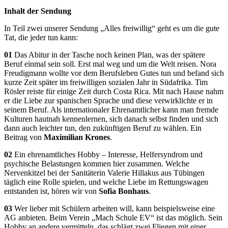
Inhalt der Sendung
In Teil zwei unserer Sendung „Alles freiwillig“ geht es um die gute
Tat, die jeder tun kann:
01
Das Abitur in der Tasche noch keinen Plan, was der spätere
Beruf einmal sein soll. Erst mal weg und um die Welt reisen. Nora
Freudigmann wollte vor dem Berufsleben Gutes tun und befand sich
kurze Zeit später im freiwilligen sozialen Jahr in Südafrika. Tim
Rösler reiste für einige Zeit durch Costa Rica. Mit nach Hause nahm
er die Liebe zur spanischen Sprache und diese verwirklichte er in
seinem Beruf. Als internationaler Ehrenamtlicher kann man fremde
Kulturen hautnah kennenlernen, sich danach selbst finden und sich
dann auch leichter tun, den zukünftigen Beruf zu wählen. Ein
Beitrag von
Maximilian Krones
.
02
Ein ehrenamtliches Hobby – Interesse, Helfersyndrom und
psychische Belastungen kommen hier zusammen. Welche
Nervenkitzel bei der Sanitäterin Valerie Hillakus aus Tübingen
täglich eine Rolle spielen, und welche Liebe im Rettungswagen
entstanden ist, hören wir von
Sofia Bonhaus
.
03
Wer lieber mit Schülern arbeiten will, kann beispielsweise eine
AG anbieten. Beim Verein „Mach Schule EV“ ist das möglich. Sein
Hobby an andere vermitteln, das schlägt zwei Fliegen mit einer