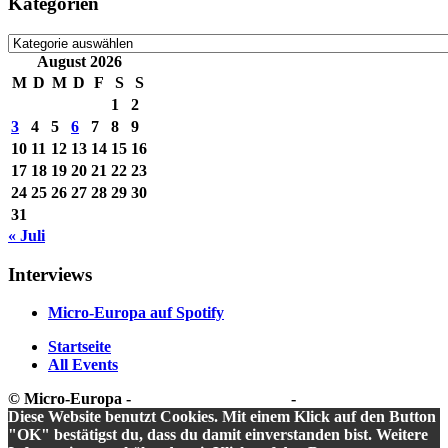
Kategorien
Kategorien
August 2026
M
D
M
D
F
S
S
1
2
3
4
5
6
7
8
9
10
11
12
13
14
15
16
17
18
19
20
21
22
23
24
25
26
27
28
29
30
31
« Juli
Interviews
Micro-Europa auf Spotify
Startseite
All Events
© Micro-Europa -
Datenschutzerklärung
-
Impressum
Diese Website benutzt Cookies. Mit einem Klick auf den Button
"OK" bestätigst du, dass du damit einverstanden bist. Weitere