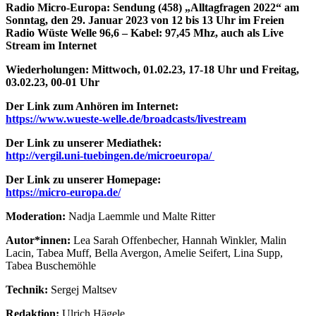
Radio Micro-Europa: Sendung (458) „Alltagfragen 2022“ am
Sonntag, den 29. Januar 2023 von 12 bis 13 Uhr im Freien
Radio Wüste Welle 96,6 – Kabel: 97,45 Mhz, auch als Live
Stream im Internet
Wiederholungen: Mittwoch, 01.02.23, 17-18 Uhr und Freitag,
03.02.23, 00-01 Uhr
Der Link zum Anhören im Internet:
https://www.wueste-welle.de/broadcasts/livestream
Der Link zu unserer Mediathek:
http://vergil.uni-tuebingen.de/microeuropa/
Der Link zu unserer Homepage:
https://micro-europa.de/
Moderation:
Nadja Laemmle und Malte Ritter
Autor*innen:
Lea Sarah Offenbecher, Hannah Winkler, Malin
Lacin, Tabea Muff, Bella Avergon, Amelie Seifert, Lina Supp,
Tabea Buschemöhle
Technik:
Sergej Maltsev
Redaktion:
Ulrich Hägele