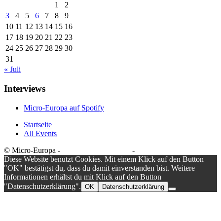
1
2
3
4
5
6
7
8
9
10
11
12
13
14
15
16
17
18
19
20
21
22
23
24
25
26
27
28
29
30
31
« Juli
Interviews
Micro-Europa auf Spotify
Startseite
All Events
© Micro-Europa -
Datenschutzerklärung
-
Impressum
Diese Website benutzt Cookies. Mit einem Klick auf den Button
"OK" bestätigst du, dass du damit einverstanden bist. Weitere
Informationen erhältst du mit Klick auf den Button
"Datenschutzerklärung".
OK
Datenschutzerklärung