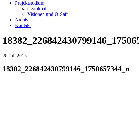
Projektstudium
erzählmal.
Visionen und O-Saft
Archiv
Kontakt
18382_226842430799146_17506
28
Juli
2013
18382_226842430799146_1750657344_n