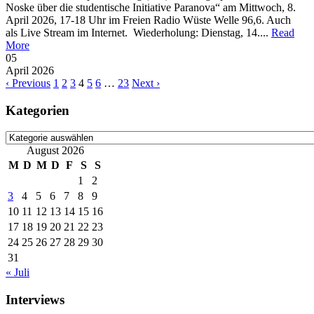
Noske über die studentische Initiative Paranova“ am Mittwoch, 8.
April 2026, 17-18 Uhr im Freien Radio Wüste Welle 96,6. Auch
als Live Stream im Internet. Wiederholung: Dienstag, 14....
Read
More
05
April
2026
‹ Previous
1
2
3
4
5
6
…
23
Next ›
Kategorien
Kategorien
August 2026
M
D
M
D
F
S
S
1
2
3
4
5
6
7
8
9
10
11
12
13
14
15
16
17
18
19
20
21
22
23
24
25
26
27
28
29
30
31
« Juli
Interviews