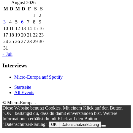
August 2026
M
D
M
D
F
S
S
1
2
3
4
5
6
7
8
9
10
11
12
13
14
15
16
17
18
19
20
21
22
23
24
25
26
27
28
29
30
31
« Juli
Interviews
Micro-Europa auf Spotify
Startseite
All Events
© Micro-Europa -
Datenschutzerklärung
-
Impressum
Diese Website benutzt Cookies. Mit einem Klick auf den Button
"OK" bestätigst du, dass du damit einverstanden bist. Weitere
Informationen erhältst du mit Klick auf den Button
"Datenschutzerklärung".
OK
Datenschutzerklärung