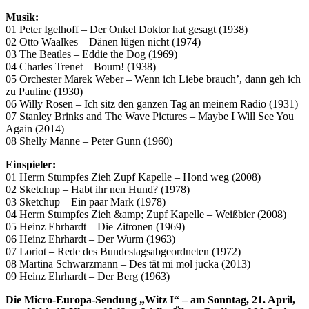
Musik:
01 Peter Igelhoff – Der Onkel Doktor hat gesagt (1938)
02 Otto Waalkes – Dänen lügen nicht (1974)
03 The Beatles – Eddie the Dog (1969)
04 Charles Trenet – Boum! (1938)
05 Orchester Marek Weber – Wenn ich Liebe brauch’, dann geh ich
zu Pauline (1930)
06 Willy Rosen – Ich sitz den ganzen Tag an meinem Radio (1931)
07 Stanley Brinks and The Wave Pictures – Maybe I Will See You
Again (2014)
08 Shelly Manne – Peter Gunn (1960)
Einspieler:
01 Herrn Stumpfes Zieh Zupf Kapelle – Hond weg (2008)
02 Sketchup – Habt ihr nen Hund? (1978)
03 Sketchup – Ein paar Mark (1978)
04 Herrn Stumpfes Zieh &amp; Zupf Kapelle – Weißbier (2008)
05 Heinz Ehrhardt – Die Zitronen (1969)
06 Heinz Ehrhardt – Der Wurm (1963)
07 Loriot – Rede des Bundestagsabgeordneten (1972)
08 Martina Schwarzmann – Des tät mi mol jucka (2013)
09 Heinz Ehrhardt – Der Berg (1963)
Die Micro-Europa-Sendung „Witz I“ – am Sonntag, 21. April,