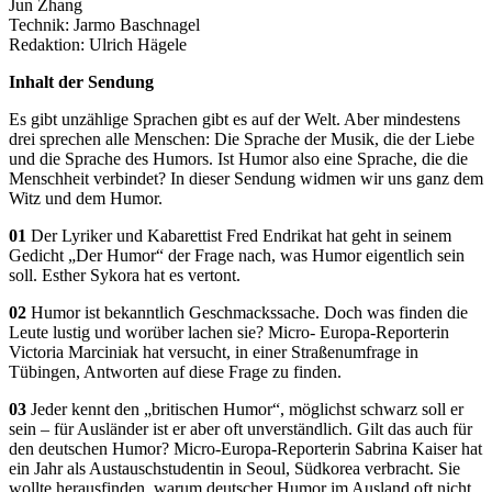
Jun Zhang
Technik: Jarmo Baschnagel
Redaktion: Ulrich Hägele
Inhalt der Sendung
Es gibt unzählige Sprachen gibt es auf der Welt. Aber mindestens
drei sprechen alle Menschen: Die Sprache der Musik, die der Liebe
und die Sprache des Humors. Ist Humor also eine Sprache, die die
Menschheit verbindet? In dieser Sendung widmen wir uns ganz dem
Witz und dem Humor.
01
Der Lyriker und Kabarettist Fred Endrikat hat geht in seinem
Gedicht „Der Humor“ der Frage nach, was Humor eigentlich sein
soll. Esther Sykora hat es vertont.
02
Humor ist bekanntlich Geschmackssache. Doch was finden die
Leute lustig und worüber lachen sie? Micro- Europa-Reporterin
Victoria Marciniak hat versucht, in einer Straßenumfrage in
Tübingen, Antworten auf diese Frage zu finden.
03
Jeder kennt den „britischen Humor“, möglichst schwarz soll er
sein – für Ausländer ist er aber oft unverständlich. Gilt das auch für
den deutschen Humor? Micro-Europa-Reporterin Sabrina Kaiser hat
ein Jahr als Austauschstudentin in Seoul, Südkorea verbracht. Sie
wollte herausfinden, warum deutscher Humor im Ausland oft nicht