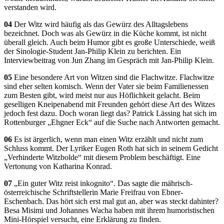
verstanden wird.
04
Der Witz wird häufig als das Gewürz des Alltagslebens
bezeichnet. Doch was als Gewürz in die Küche kommt, ist nicht
überall gleich. Auch beim Humor gibt es große Unterschiede, weiß
der Sinologie-Student Jan-Philip Klein zu berichten. Ein
Interviewbeitrag von Jun Zhang im Gespräch mit Jan-Philip Klein.
05
Eine besondere Art von Witzen sind die Flachwitze. Flachwitze
sind eher selten komisch. Wenn der Vater sie beim Familienessen
zum Besten gibt, wird meist nur aus Höflichkeit gelacht. Beim
geselligen Kneipenabend mit Freunden gehört diese Art des Witzes
jedoch fest dazu. Doch woran liegt das? Patrick Lässing hat sich im
Rottenburger „Ehgner Eck“ auf die Suche nach Antworten gemacht.
06
Es ist ärgerlich, wenn man einen Witz erzählt und nicht zum
Schluss kommt. Der Lyriker Eugen Roth hat sich in seinem Gedicht
„Verhinderte Witzbolde“ mit diesem Problem beschäftigt. Eine
Vertonung von Katharina Konrad.
07
„Ein guter Witz reist inkognito“. Das sagte die mährisch-
österreichische Schriftstellerin Marie Freifrau von Ebner-
Eschenbach. Das hört sich erst mal gut an, aber was steckt dahinter?
Besa Misimi und Johannes Wacha haben mit ihrem humoristischen
Mini-Hörspiel versucht, eine Erklärung zu finden.