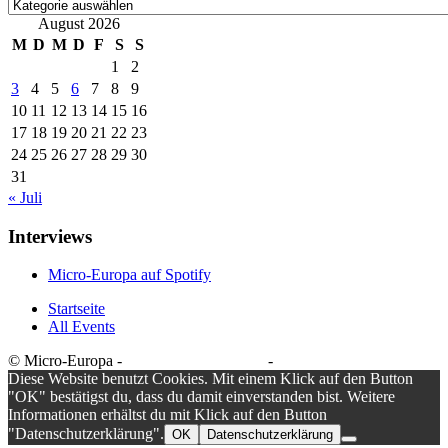
Kategorien
August 2026
M
D
M
D
F
S
S
1
2
3
4
5
6
7
8
9
10
11
12
13
14
15
16
17
18
19
20
21
22
23
24
25
26
27
28
29
30
31
« Juli
Interviews
Micro-Europa auf Spotify
Startseite
All Events
© Micro-Europa -
Datenschutzerklärung
-
Impressum
Diese Website benutzt Cookies. Mit einem Klick auf den Button
"OK" bestätigst du, dass du damit einverstanden bist. Weitere
Informationen erhältst du mit Klick auf den Button
"Datenschutzerklärung".
OK
Datenschutzerklärung