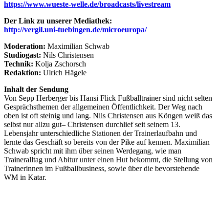
https://www.wueste-welle.de/broadcasts/livestream
Der Link zu unserer Mediathek:
http://vergil.uni-tuebingen.de/microeuropa/
Moderation:
Maximilian Schwab
Studiogast:
Nils Christensen
Technik:
Kolja Zschorsch
Redaktion:
Ulrich Hägele
Inhalt der Sendung
Von Sepp Herberger bis Hansi Flick Fußballtrainer sind nicht selten
Gesprächsthemen der allgemeinen Öffentlichkeit. Der Weg nach
oben ist oft steinig und lang. Nils Christensen aus Köngen weiß das
selbst nur allzu gut– Christensen durchlief seit seinem 13.
Lebensjahr unterschiedliche Stationen der Trainerlaufbahn und
lernte das Geschäft so bereits von der Pike auf kennen. Maximilian
Schwab spricht mit ihm über seinen Werdegang, wie man
Traineralltag und Abitur unter einen Hut bekommt, die Stellung von
Trainerinnen im Fußballbusiness, sowie über die bevorstehende
WM in Katar.