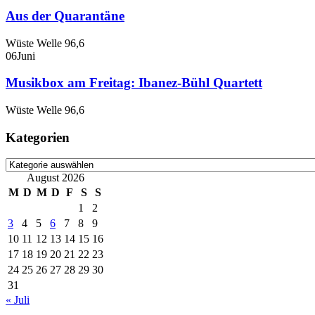
Aus der Quarantäne
Wüste Welle 96,6
06
Juni
Musikbox am Freitag: Ibanez-Bühl Quartett
Wüste Welle 96,6
Kategorien
Kategorien
August 2026
M
D
M
D
F
S
S
1
2
3
4
5
6
7
8
9
10
11
12
13
14
15
16
17
18
19
20
21
22
23
24
25
26
27
28
29
30
31
« Juli