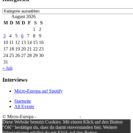
Kategorien
August 2026
M
D
M
D
F
S
S
1
2
3
4
5
6
7
8
9
10
11
12
13
14
15
16
17
18
19
20
21
22
23
24
25
26
27
28
29
30
31
« Juli
Interviews
Micro-Europa auf Spotify
Startseite
All Events
© Micro-Europa -
Datenschutzerklärung
-
Impressum
Diese Website benutzt Cookies. Mit einem Klick auf den Button
"OK" bestätigst du, dass du damit einverstanden bist. Weitere
Informationen erhältst du mit Klick auf den Button