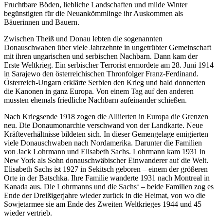
Fruchtbare Böden, liebliche Landschaften und milde Winter
begünstigten für die Neuankömmlinge ihr Auskommen als
Bäuerinnen und Bauern.
Zwischen Theiß und Donau lebten die sogenannten
Donauschwaben über viele Jahrzehnte in ungetrübter Gemeinschaft
mit ihren ungarischen und serbischen Nachbarn. Dann kam der
Erste Weltkrieg. Ein serbischer Terrorist ermordete am 28. Juni 1914
in Sarajewo den österreichischen Thronfolger Franz-Ferdinand.
Österreich-Ungarn erklärte Serbien den Krieg und bald donnerten
die Kanonen in ganz Europa. Von einem Tag auf den anderen
mussten ehemals friedliche Nachbarn aufeinander schießen.
Nach Kriegsende 1918 zogen die Alliierten in Europa die Grenzen
neu. Die Donaumonarchie verschwand von der Landkarte. Neue
Kräfteverhältnisse bildeten sich. In dieser Gemengelage emigierten
viele Donauschwaben nach Nordamerika. Darunter die Familien
von Jack Lohrmann und Elisabeth Sachs. Lohrmann kam 1931 in
New York als Sohn donauschwäbischer Einwanderer auf die Welt.
Elisabeth Sachs ist 1927 in Sekitsch geboren – einem der größeren
Orte in der Batschka. Ihre Familie wanderte 1931 nach Montreal in
Kanada aus. Die Lohrmanns und die Sachs‘ – beide Familien zog es
Ende der Dreißigerjahre wieder zurück in die Heimat, von wo die
Sowjetarmee sie am Ende des Zweiten Weltkrieges 1944 und 45
wieder vertrieb.