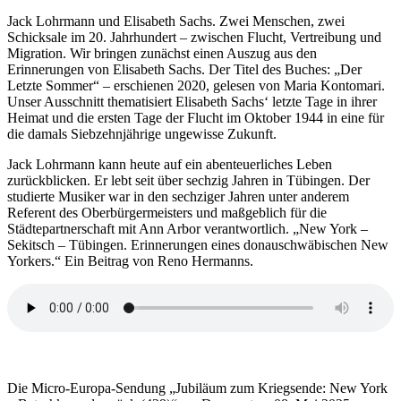
Jack Lohrmann und Elisabeth Sachs. Zwei Menschen, zwei
Schicksale im 20. Jahrhundert – zwischen Flucht, Vertreibung und
Migration. Wir bringen zunächst einen Auszug aus den
Erinnerungen von Elisabeth Sachs. Der Titel des Buches: „Der
Letzte Sommer“ – erschienen 2020, gelesen von Maria Kontomari.
Unser Ausschnitt thematisiert Elisabeth Sachs‘ letzte Tage in ihrer
Heimat und die ersten Tage der Flucht im Oktober 1944 in eine für
die damals Siebzehnjährige ungewisse Zukunft.
Jack Lohrmann kann heute auf ein abenteuerliches Leben
zurückblicken. Er lebt seit über sechzig Jahren in Tübingen. Der
studierte Musiker war in den sechziger Jahren unter anderem
Referent des Oberbürgermeisters und maßgeblich für die
Städtepartnerschaft mit Ann Arbor verantwortlich. „New York –
Sekitsch – Tübingen. Erinnerungen eines donauschwäbischen New
Yorkers.“ Ein Beitrag von Reno Hermanns.
Die Micro-Europa-Sendung „Jubiläum zum Kriegsende: New York