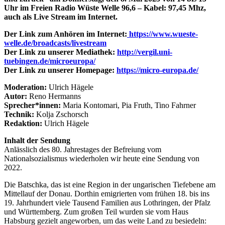
Uhr im Freien Radio Wüste Welle 96,6 – Kabel: 97,45 Mhz,
auch als Live Stream im Internet.
Der Link zum Anhören im Internet:
https://www.wueste-
welle.de/broadcasts/livestream
Der Link zu unserer Mediathek:
http://vergil.uni-
tuebingen.de/microeuropa/
Der Link zu unserer Homepage:
https://micro-europa.de/
Moderation:
Ulrich Hägele
Autor:
Reno Hermanns
Sprecher*innen:
Maria Kontomari, Pia Fruth, Tino Fahrner
Technik:
Kolja Zschorsch
Redaktion:
Ulrich Hägele
Inhalt der Sendung
Anlässlich des 80. Jahrestages der Befreiung vom
Nationalsozialismus wiederholen wir heute eine Sendung von
2022.
Die Batschka, das ist eine Region in der ungarischen Tiefebene am
Mittellauf der Donau. Dorthin emigrierten vom frühen 18. bis ins
19. Jahrhundert viele Tausend Familien aus Lothringen, der Pfalz
und Württemberg. Zum großen Teil wurden sie vom Haus
Habsburg gezielt angeworben, um das weite Land zu besiedeln: