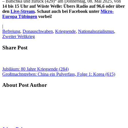
– Batschka und zurück (429)“ am Donnerstag, 08. Mai 2025, von
14 bis 15 Uhr auf Wüste Welle: Übers Radio auf 96,6 oder über
den
Live-Stream
. Schaut auch bei Facebook unter
Micro-
Europa Tübingen
vorbei!
|
Befreiung
,
Donauschwaben
,
Kriegsende
,
Nationalsozialismus
,
Zweiter Weltkrieg
Share Post
Jubiläum: 80 Jahre Kriegsende (284)
Großmachtstreben: China ein Pulverfass, Folge 1: Korea (615)
About Post Author