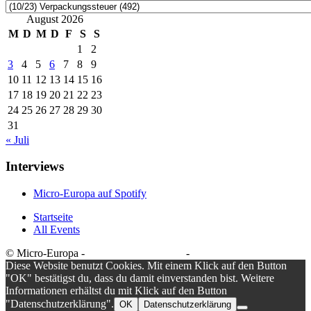
Kategorien
August 2026
M
D
M
D
F
S
S
1
2
3
4
5
6
7
8
9
10
11
12
13
14
15
16
17
18
19
20
21
22
23
24
25
26
27
28
29
30
31
« Juli
Interviews
Micro-Europa auf Spotify
Startseite
All Events
© Micro-Europa -
Datenschutzerklärung
-
Impressum
Diese Website benutzt Cookies. Mit einem Klick auf den Button
"OK" bestätigst du, dass du damit einverstanden bist. Weitere
Informationen erhältst du mit Klick auf den Button
"Datenschutzerklärung".
OK
Datenschutzerklärung