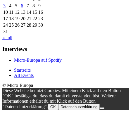
3
4
5
6
7
8
9
10
11
12
13
14
15
16
17
18
19
20
21
22
23
24
25
26
27
28
29
30
31
« Juli
Interviews
Micro-Europa auf Spotify
Startseite
All Events
© Micro-Europa -
Datenschutzerklärung
-
Impressum
Diese Website benutzt Cookies. Mit einem Klick auf den Button
"OK" bestätigst du, dass du damit einverstanden bist. Weitere
Informationen erhältst du mit Klick auf den Button
"Datenschutzerklärung".
OK
Datenschutzerklärung