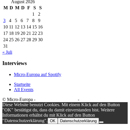
August 2026
M
D
M
D
F
S
S
1
2
3
4
5
6
7
8
9
10
11
12
13
14
15
16
17
18
19
20
21
22
23
24
25
26
27
28
29
30
31
« Juli
Interviews
Micro-Europa auf Spotify
Startseite
All Events
© Micro-Europa -
Datenschutzerklärung
-
Impressum
Diese Website benutzt Cookies. Mit einem Klick auf den Button
"OK" bestätigst du, dass du damit einverstanden bist. Weitere
Informationen erhältst du mit Klick auf den Button
"Datenschutzerklärung".
OK
Datenschutzerklärung