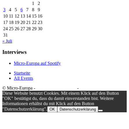
1
2
3
4
5
6
7
8
9
10
11
12
13
14
15
16
17
18
19
20
21
22
23
24
25
26
27
28
29
30
31
« Juli
Interviews
Micro-Europa auf Spotify
Startseite
All Events
© Micro-Europa -
Datenschutzerklärung
-
Impressum
Diese Website benutzt Cookies. Mit einem Klick auf den Button
"OK" bestätigst du, dass du damit einverstanden bist. Weitere
Informationen erhältst du mit Klick auf den Button
"Datenschutzerklärung".
OK
Datenschutzerklärung