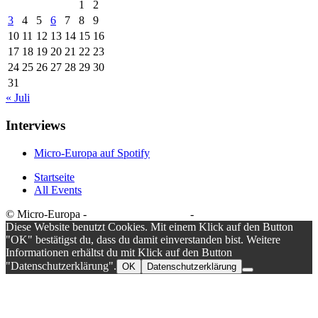
1
2
3
4
5
6
7
8
9
10
11
12
13
14
15
16
17
18
19
20
21
22
23
24
25
26
27
28
29
30
31
« Juli
Interviews
Micro-Europa auf Spotify
Startseite
All Events
© Micro-Europa -
Datenschutzerklärung
-
Impressum
Diese Website benutzt Cookies. Mit einem Klick auf den Button
"OK" bestätigst du, dass du damit einverstanden bist. Weitere
Informationen erhältst du mit Klick auf den Button
"Datenschutzerklärung".
OK
Datenschutzerklärung