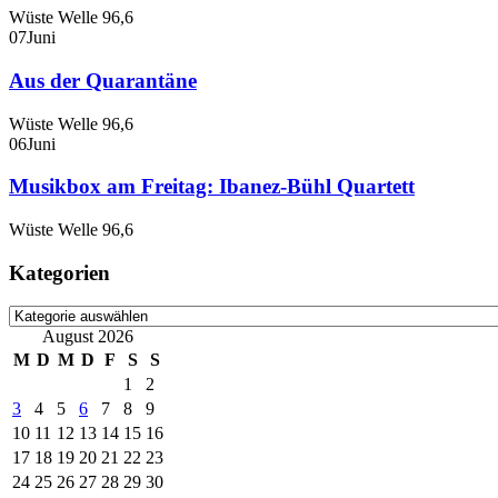
Wüste Welle 96,6
07
Juni
Aus der Quarantäne
Wüste Welle 96,6
06
Juni
Musikbox am Freitag: Ibanez-Bühl Quartett
Wüste Welle 96,6
Kategorien
Kategorien
August 2026
M
D
M
D
F
S
S
1
2
3
4
5
6
7
8
9
10
11
12
13
14
15
16
17
18
19
20
21
22
23
24
25
26
27
28
29
30