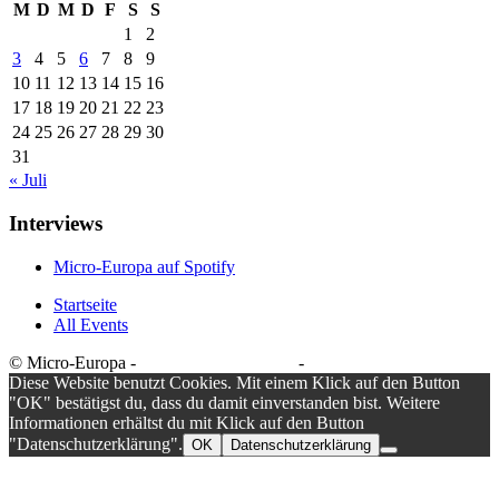
M
D
M
D
F
S
S
1
2
3
4
5
6
7
8
9
10
11
12
13
14
15
16
17
18
19
20
21
22
23
24
25
26
27
28
29
30
31
« Juli
Interviews
Micro-Europa auf Spotify
Startseite
All Events
© Micro-Europa -
Datenschutzerklärung
-
Impressum
Diese Website benutzt Cookies. Mit einem Klick auf den Button
"OK" bestätigst du, dass du damit einverstanden bist. Weitere
Informationen erhältst du mit Klick auf den Button
"Datenschutzerklärung".
OK
Datenschutzerklärung