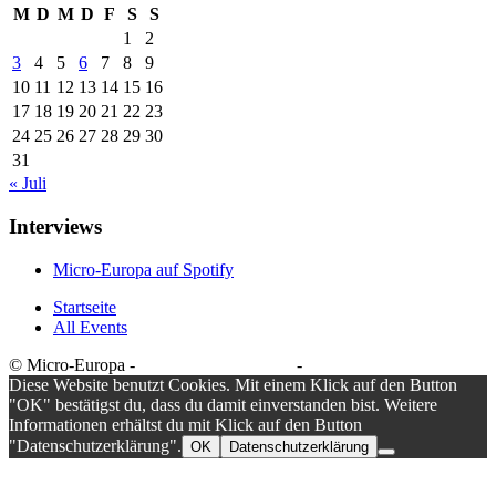
M
D
M
D
F
S
S
1
2
3
4
5
6
7
8
9
10
11
12
13
14
15
16
17
18
19
20
21
22
23
24
25
26
27
28
29
30
31
« Juli
Interviews
Micro-Europa auf Spotify
Startseite
All Events
© Micro-Europa -
Datenschutzerklärung
-
Impressum
Diese Website benutzt Cookies. Mit einem Klick auf den Button
"OK" bestätigst du, dass du damit einverstanden bist. Weitere
Informationen erhältst du mit Klick auf den Button
"Datenschutzerklärung".
OK
Datenschutzerklärung