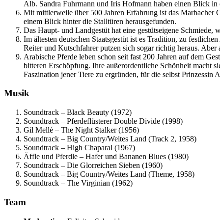
Alb. Sandra Fuhrmann und Iris Hofmann haben einen Blick in 
Mit mittlerweile über 500 Jahren Erfahrung ist das Marbacher 
einem Blick hinter die Stalltüren herausgefunden.
Das Haupt- und Landgestüt hat eine gestütseigene Schmiede, w
Im ältesten deutschen Staatsgestüt ist es Tradition, zu festli
Reiter und Kutschfahrer putzen sich sogar richtig heraus. Abe
Arabische Pferde leben schon seit fast 200 Jahren auf dem Gest
bitteren Erschöpfung. Ihre außerordentliche Schönheit macht s
Faszination jener Tiere zu ergründen, für die selbst Prinzessin 
Musik
Soundtrack – Black Beauty (1972)
Soundtrack – Pferdeflüsterer Double Divide (1998)
Gil Mellé – The Night Stalker (1956)
Soundtrack – Big Country/Weites Land (Track 2, 1958)
Soundtrack – High Chaparal (1967)
Äffle und Pferdle – Hafer und Bananen Blues (1980)
Soundtrack – Die Glorreichen Sieben (1960)
Soundtrack – Big Country/Weites Land (Theme, 1958)
Soundtrack – The Virginian (1962)
Team