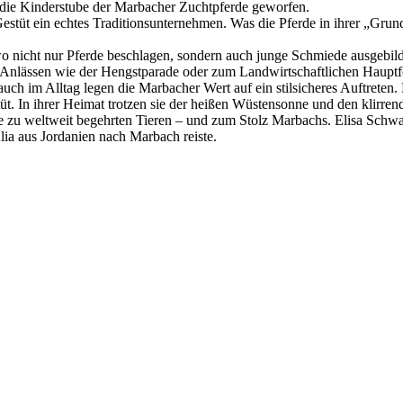
die Kinderstube der Marbacher Zuchtpferde geworfen.
Gestüt ein echtes Traditionsunternehmen. Was die Pferde in ihrer „Gr
o nicht nur Pferde beschlagen, sondern auch junge Schmiede ausgebild
chen Anlässen wie der Hengstparade oder zum Landwirtschaftlichen Haup
r auch im Alltag legen die Marbacher Wert auf ein stilsicheres Auftre
üt. In ihrer Heimat trotzen sie der heißen Wüstensonne und den klirrend
ie zu weltweit begehrten Tieren – und zum Stolz Marbachs. Elisa Schw
Alia aus Jordanien nach Marbach reiste.