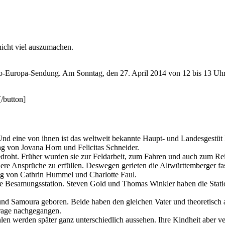
 nicht viel auszumachen.
o-Europa-Sendung. Am Sonntag, den 27. April 2014 von 12 bis 13 Uhr
/button]
Und eine von ihnen ist das weltweit bekannte Haupt- und Landesgestüt 
rag von Jovana Horn und Felicitas Schneider.
droht. Früher wurden sie zur Feldarbeit, zum Fahren und auch zum Reit
dere Ansprüche zu erfüllen. Deswegen gerieten die Altwürttemberger f
rag von Cathrin Hummel und Charlotte Faul.
ene Besamungsstation. Steven Gold und Thomas Winkler haben die Stati
d Samoura geboren. Beide haben den gleichen Vater und theoretisch au
Frage nachgegangen.
len werden später ganz unterschiedlich aussehen. Ihre Kindheit aber v