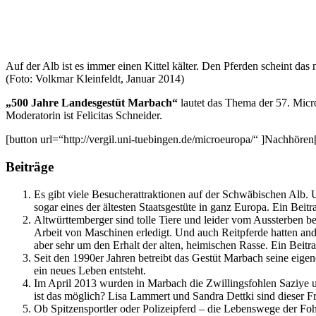
Auf der Alb ist es immer einen Kittel kälter. Den Pferden scheint das
(Foto: Volkmar Kleinfeldt, Januar 2014)
„500 Jahre Landesgestüt Marbach“
lautet das Thema der 57. Micr
Moderatorin ist Felicitas Schneider.
[button url=“http://vergil.uni-tuebingen.de/microeuropa/“ ]Nachhören[
Beiträge
Es gibt viele Besucherattraktionen auf der Schwäbischen Alb. 
sogar eines der ältesten Staatsgestüte in ganz Europa. Ein Beit
Altwürttemberger sind tolle Tiere und leider vom Aussterben be
Arbeit von Maschinen erledigt. Und auch Reitpferde hatten an
aber sehr um den Erhalt der alten, heimischen Rasse. Ein Beit
Seit den 1990er Jahren betreibt das Gestüt Marbach seine eig
ein neues Leben entsteht.
Im April 2013 wurden in Marbach die Zwillingsfohlen Saziye un
ist das möglich? Lisa Lammert und Sandra Dettki sind dieser 
Ob Spitzensportler oder Polizeipferd – die Lebenswege der Foh