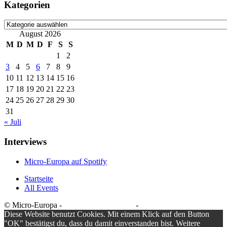
Kategorien
Kategorien
August 2026
M
D
M
D
F
S
S
1
2
3
4
5
6
7
8
9
10
11
12
13
14
15
16
17
18
19
20
21
22
23
24
25
26
27
28
29
30
31
« Juli
Interviews
Micro-Europa auf Spotify
Startseite
All Events
© Micro-Europa -
Datenschutzerklärung
-
Impressum
Diese Website benutzt Cookies. Mit einem Klick auf den Button
"OK" bestätigst du, dass du damit einverstanden bist. Weitere