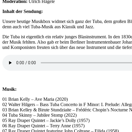
Moderation:
Ulrich Hägele
Inhalt der Sendung:
Unsere heutige Musikbox widmet sich ganz der Tuba, dem großen Ble
denn auch viel Tuba-Musik aus Klassik und Jazz.
Die Tuba ist eigentlich ein relativ junges Blasinstrument. In den 1830
der Musik fehlten. Also gab er beim Berliner Instrumentenbauer Joha
und Komponisten freuten sich über das neue Instrument und die tiefe
Musik:
01 Brian Kelly – Ave Maria (2020)
02 Walter Hilgers – Bass Tuba Concerto in F Minor: I. Prelude: Alle
03 Brian Kelley & Birute Stundziaite – Frédéric Chopin’s Nocturne 
04 Tuba Skinny – Jubilee Stomp (2022)
05 Ray Draper Quintet – Jackie’s Dolly (1957)
06 Ray Draper Quintet – Terry Anne (1957)
07 Ray Draper Quintet featuring John Coltrane – Filida (1958)