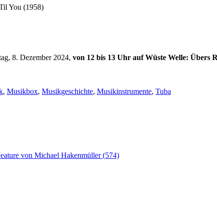
Til You (1958)
tag, 8. Dezember 2024,
von 12 bis 13 Uhr auf Wüste Welle: Übers R
k
,
Musikbox
,
Musikgeschichte
,
Musikinstrumente
,
Tuba
Feature von Michael Hakenmüller (574)