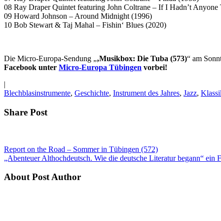
08 Ray Draper Quintet featuring John Coltrane – If I Hadn’t Anyone 
09 Howard Johnson – Around Midnight (1996)
10 Bob Stewart & Taj Mahal – Fishin‘ Blues (2020)
Die Micro-Europa-Sendung „
‚Musikbox: Die Tuba (573)
“ am Sonn
Facebook unter
Micro-Europa Tübingen
vorbei!
|
Blechblasinstrumente
,
Geschichte
,
Instrument des Jahres
,
Jazz
,
Klassi
Share Post
Report on the Road – Sommer in Tübingen (572)
„Abenteuer Althochdeutsch. Wie die deutsche Literatur begann“ ein 
About Post Author