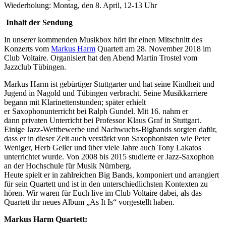
Wiederholung: Montag, den 8. April, 12-13 Uhr
Inhalt der Sendung
In unserer kommenden Musikbox hört ihr einen Mitschnitt des
Konzerts vom
Markus Harm
Quartett am 28. November 2018 im
Club Voltaire. Organisiert hat den Abend Martin Trostel vom
Jazzclub Tübingen.
Markus Harm ist gebürtiger Stuttgarter und hat seine Kindheit und
Jugend in Nagold und Tübingen verbracht. Seine Musikkarriere
begann mit Klarinettenstunden; später erhielt
er Saxophonunterricht bei Ralph Gundel. Mit 16. nahm er
dann privaten Unterricht bei Professor Klaus Graf in Stuttgart.
Einige Jazz-Wettbewerbe und Nachwuchs-Bigbands sorgten dafür,
dass er in dieser Zeit auch verstärkt von Saxophonisten wie Peter
Weniger, Herb Geller und über viele Jahre auch Tony Lakatos
unterrichtet wurde. Von 2008 bis 2015 studierte er Jazz-Saxophon
an der Hochschule für Musik Nürnberg.
Heute spielt er in zahlreichen Big Bands, komponiert und arrangiert
für sein Quartett und ist in den unterschiedlichsten Kontexten zu
hören. Wir waren für Euch live im Club Voltaire dabei, als das
Quartett ihr neues Album „As It Is“ vorgestellt haben.
Markus Harm Quartett: