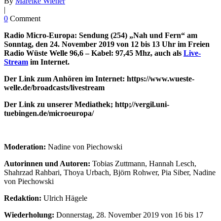
By
Mareike Wiener
|
0
Comment
Radio Micro-Europa: Sendung (254) „
Nah und Fern
“ am
Sonntag, den 24. November 2019 von 12 bis 13 Uhr im Freien
Radio Wüste Welle 96,6 – Kabel: 97,45 Mhz, auch als
Live-
Stream
im Internet.
Der Link zum Anhören im Internet: https://www.wueste-
welle.de/broadcasts/livestream
Der Link zu unserer Mediathek; http;//vergil.uni-
tuebingen.de/microeuropa/
Moderation:
Nadine von Piechowski
Autorinnen und Autoren:
Tobias Zuttmann, Hannah Lesch,
Shahrzad Rahbari, Thoya Urbach, Björn Rohwer, Pia Siber, Nadine
von Piechowski
Redaktion:
Ulrich Hägele
Wiederholung:
Donnerstag, 28. November 2019 von 16 bis 17