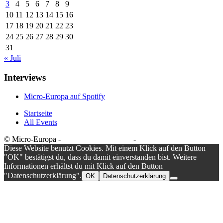
3
4
5
6
7
8
9
10
11
12
13
14
15
16
17
18
19
20
21
22
23
24
25
26
27
28
29
30
31
« Juli
Interviews
Micro-Europa auf Spotify
Startseite
All Events
© Micro-Europa -
Datenschutzerklärung
-
Impressum
Diese Website benutzt Cookies. Mit einem Klick auf den Button
"OK" bestätigst du, dass du damit einverstanden bist. Weitere
Informationen erhältst du mit Klick auf den Button
"Datenschutzerklärung".
OK
Datenschutzerklärung