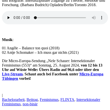
und Biografie. Interdisziplinäre Zugänge zu Theorie, Methode und
Forschung. (Barbara Budrich) Opladen/Berlin/Toronto 2018.
Musik
:
01 Angèle – Balance ton quoi (2018)
02 Antje Schomaker – Ich muss gar nichts (2021)
Die Micro-Europa-Sendung „Nele Schauer: Intersektionaler
Feminismus (553)“ am Sonntag, 25. August 2024,
von 12 bis 13
Uhr auf Wüste Welle: Übers Radio auf 96,6 oder über den
Live-Stream
. Schaut auch bei Facebook unter
Micro-Europa
Tübingen
vorbei!
|
Bachelorarbeit
,
Beitrag
,
Feminismus
,
FLINTA
,
Intersektionaler
Feminismus
,
non-binär