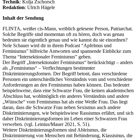
Technik
: Kolja Zschorsch
Redaktion
: Ulrich Hägele
Inhalt der Sendung
FLINTA, weißer cis-Mann, weiblich gelesene Person, Patriarchat.
Solche Begriffe sind momentan oft zu hören, doch was genau
bedeuten sie eigentlich genau und wie kannst du sie einordnen?
Nele Schauer wird dir in ihrem Podcast “Apfelmus und
Feminismus” hilfreiche Antworten und spannende Einblicke zum
Thema “Intersektionaler Feminismus” geben.
Der Begriff „Intersektionaler Feminismus“ berücksichtigt – anders
als „Feminismus“ – Verflechtungen bestimmter
Diskriminierungsformen. Der Begriff betont, dass verschiedene
Personen ein unterschiedliches Verständnis vom und verschiedene
Anforderungen an den Feminismus haben können. Das bedeutet
beispielsweise, dass eine Schwarze Frau, die keinen akademischen
Abschluss hat, wohlmöglich ein anderes Verständnis und andere
„Wünsche“ vom Feminismus hat als eine Weiße Frau. Das liegt
daran, dass die Schwarze Frau neben Sexismus auch andere
Diskriminierungen, wie beispielswiese Rassismus erfährt, und sich
daher Diskriminierungsformen im Leben einer Schwarzen Frau
verweben. (vgl. Leinius/Mauer 2021, S. 51).
Weitere Diskriminierungsformen sind Ableismus, die
Diskriminierung von Menschen mit Behinderung, Klassismus, die