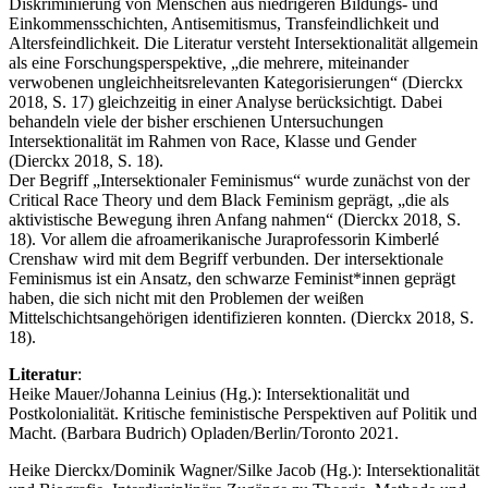
Diskriminierung von Menschen aus niedrigeren Bildungs- und
Einkommensschichten, Antisemitismus, Transfeindlichkeit und
Altersfeindlichkeit. Die Literatur versteht Intersektionalität allgemein
als eine Forschungsperspektive, „die mehrere, miteinander
verwobenen ungleichheitsrelevanten Kategorisierungen“ (Dierckx
2018, S. 17) gleichzeitig in einer Analyse berücksichtigt. Dabei
behandeln viele der bisher erschienen Untersuchungen
Intersektionalität im Rahmen von Race, Klasse und Gender
(Dierckx 2018, S. 18).
Der Begriff „Intersektionaler Feminismus“ wurde zunächst von der
Critical Race Theory und dem Black Feminism geprägt, „die als
aktivistische Bewegung ihren Anfang nahmen“ (Dierckx 2018, S.
18). Vor allem die afroamerikanische Juraprofessorin Kimberlé
Crenshaw wird mit dem Begriff verbunden. Der intersektionale
Feminismus ist ein Ansatz, den schwarze Feminist*innen geprägt
haben, die sich nicht mit den Problemen der weißen
Mittelschichtsangehörigen identifizieren konnten. (Dierckx 2018, S.
18).
Literatur
:
Heike Mauer/Johanna Leinius (Hg.): Intersektionalität und
Postkolonialität. Kritische feministische Perspektiven auf Politik und
Macht. (Barbara Budrich) Opladen/Berlin/Toronto 2021.
Heike Dierckx/Dominik Wagner/Silke Jacob (Hg.): Intersektionalität