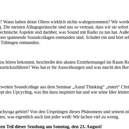
? Wann haben deine Ohren wirklich nichts wahrgenommen? Wir werden 
Die meisten Alltagsgeräusche sind uns so vertraut, dass wir sie sofor
echnische Aspekte und darüber, was Sound mit Radio zu tun hat. Außer
en spannende Soundcollagen entstanden sind. Schaltet ein und hört se
t Tübingen entstanden.
r zu hören bekommt, beschreibt den akuten Erziehermangel im Raum Re
zurückzuführen? Was hat er für Auswirkungen und was macht den Beruf 
zweiten Soundcollage aus dem Seminar „Aural Thinking“ „entert“ Chri
 des Upcycling, was ihn dazu inspiriert hat und wie seine Idee letzt
Lachyoga gehört? Von den Ursprüngen dieses Phänomens und seinem nic
en, was eigentlich auch fast jeder weiß: Wir lachen viel zu wenig.
en Teil dieser Sendung am Sonntag, den 23. August!