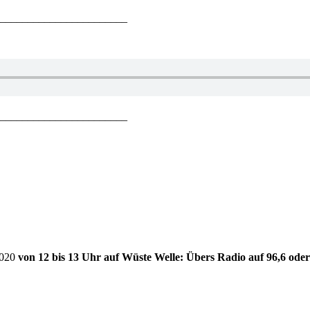
_______________________
_______________________
2020
von 12 bis 13 Uhr auf Wüste Welle: Übers Radio auf 96,6 ode