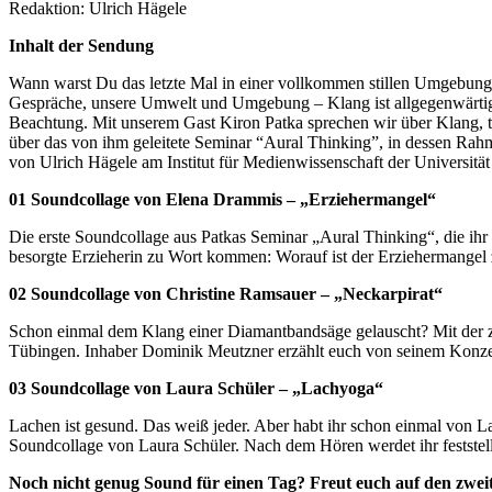
Redaktion: Ulrich Hägele
Inhalt der Sendung
Wann warst Du das letzte Mal in einer vollkommen stillen Umgebung
Gespräche, unsere Umwelt und Umgebung – Klang ist allgegenwärtig. 
Beachtung. Mit unserem Gast Kiron Patka sprechen wir über Klang, t
über das von ihm geleitete Seminar “Aural Thinking”, in dessen Rahm
von Ulrich Hägele am Institut für Medienwissenschaft der Universitä
01 Soundcollage von Elena Drammis – „Erziehermangel“
Die erste Soundcollage aus Patkas Seminar „Aural Thinking“, die ih
besorgte Erzieherin zu Wort kommen: Worauf ist der Erziehermangel 
02 Soundcollage von Christine Ramsauer – „Neckarpirat“
Schon einmal dem Klang einer Diamantbandsäge gelauscht? Mit der 
Tübingen. Inhaber Dominik Meutzner erzählt euch von seinem Konzept
03 Soundcollage von Laura Schüler – „Lachyoga“
Lachen ist gesund. Das weiß jeder. Aber habt ihr schon einmal von 
Soundcollage von Laura Schüler. Nach dem Hören werdet ihr feststell
Noch nicht genug Sound für einen Tag? Freut euch auf den zweit