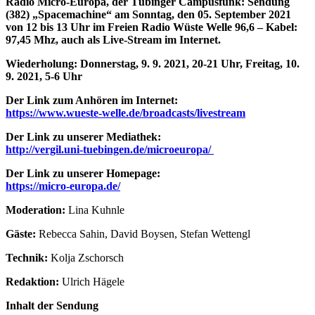
Radio Micro-Europa, der Tübinger Campusfunk:
Sendung
(382)
„Spacemachine“
am Sonntag, den 05. September 2021
von 12 bis 13 Uhr im Freien Radio Wüste Welle 96,6 – Kabel:
97,45 Mhz, auch als Live-Stream im Internet.
Wiederholung: Donnerstag, 9. 9. 2021, 20-21 Uhr, Freitag, 10.
9. 2021, 5-6 Uhr
Der Link zum Anhören im Internet:
https://www.wueste-welle.de/broadcasts/livestream
Der Link zu unserer Mediathek:
http://vergil.uni-tuebingen.de/microeuropa/
Der Link zu unserer Homepage:
https://micro-europa.de/
Moderation:
Lina Kuhnle
Gäste:
Rebecca Sahin, David Boysen, Stefan Wettengl
Technik:
Kolja Zschorsch
Redaktion:
Ulrich Hägele
Inhalt der Sendung