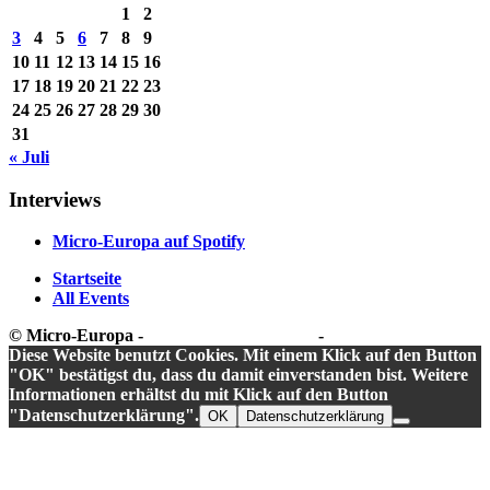
1
2
3
4
5
6
7
8
9
10
11
12
13
14
15
16
17
18
19
20
21
22
23
24
25
26
27
28
29
30
31
« Juli
Interviews
Micro-Europa auf Spotify
Startseite
All Events
© Micro-Europa -
Datenschutzerklärung
-
Impressum
Diese Website benutzt Cookies. Mit einem Klick auf den Button
"OK" bestätigst du, dass du damit einverstanden bist. Weitere
Informationen erhältst du mit Klick auf den Button
"Datenschutzerklärung".
OK
Datenschutzerklärung